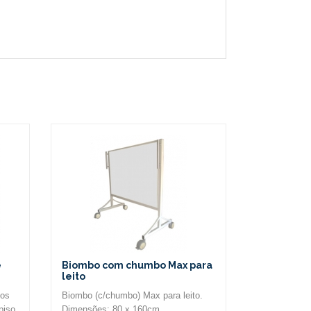
e
Biombo com chumbo Max para
leito
vos
Biombo (c/chumbo) Max para leito.
piso
Dimensões: 80 x 160cm