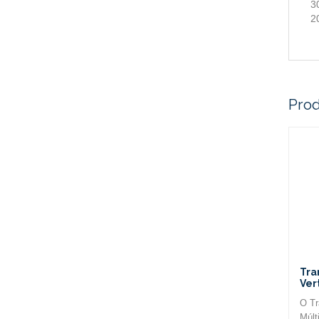
3
2
Prod
Tra
Ver
O Tr
Múlt