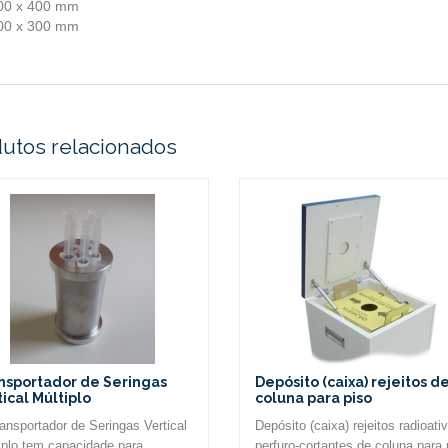
00 x 400 mm
00 x 300 mm
utos relacionados
nsportador de Seringas
Depósito (caixa) rejeitos d
tical Múltiplo
coluna para piso
ansportador de Seringas Vertical
Depósito (caixa) rejeitos radioati
iplo tem capacidade para
perfuro-cortantes de coluna para 