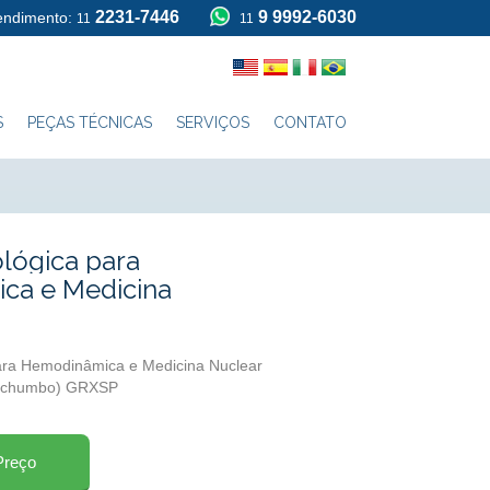
2231-7446
9 9992-6030
tendimento:
11
11
S
PEÇAS TÉCNICAS
SERVIÇOS
CONTATO
ológica para
ca e Medicina
ara Hemodinâmica e Medicina Nuclear
e chumbo) GRXSP
Preço