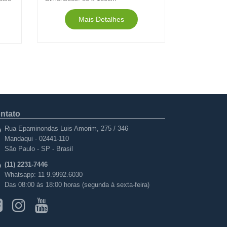
Mais Detalhes
ntato
Rua Epaminondas Luis Amorim
, 275 / 346
Mandaqui -
02441-110
São Paulo - SP - Brasil
(11) 2231-7446
Whatsapp:
11 9.9992.6030
Das 08:00 às 18:00 horas (segunda à sexta-feira)