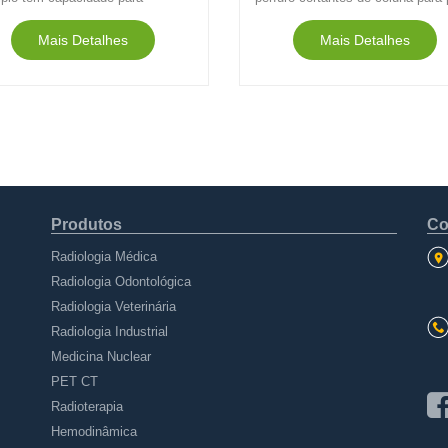
sportar 5 seringas
com 1 compartimento
Mais Detalhes
Mais Detalhes
Produtos
Co
Radiologia Médica
Radiologia Odontológica
Radiologia Veterinária
Radiologia Industrial
Medicina Nuclear
PET CT
Radioterapia
Hemodinâmica