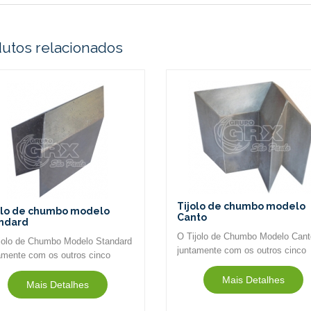
utos relacionados
Tijolo de chumbo modelo
olo de chumbo modelo
Canto
ndard
O Tijolo de Chumbo Modelo Cant
jolo de Chumbo Modelo Standard
juntamente com os outros cinco
amente com os outros cinco
modelos é utilizado para constru
los é utilizado para construção
de castelo de chumbo, capela de
Mais Detalhes
astelo de chumbo, capela de
Mais Detalhes
chumbo, anteparo de chumbo
bo, anteparo de chumbo
(sinônimos)...
ônimos)...