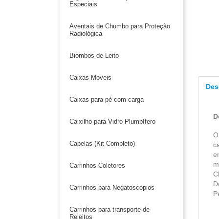
Especiais
Aventais de Chumbo para Proteção
Radiológica
Biombos de Leito
Caixas Móveis
Des
Caixas para pé com carga
D
Caixilho para Vidro Plumbífero
O
Capelas (Kit Completo)
c
e
m
Carrinhos Coletores
C
D
Carrinhos para Negatoscópios
P
Carrinhos para transporte de
Rejeitos