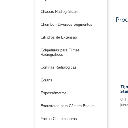
Chassis Radiográficos
Prod
Chumbo - Diversos Segmentos
Cilindros de Extensão
Colgaduras para Filmes
Radiográficos
Cortinas Radiológicas
Ecrans
Tij
Sta
Espessômetros
O Ti
junt
Exaustores para Câmara Escura
mode
de c
Faixas Compressoras
chum
(sin