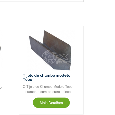
Tijolo de chumbo modelo
Topo
O Tijolo de Chumbo Modelo Topo
o
juntamente com os outros cinco
modelos é utilizado para construção
ção
de castelo de chumbo, capela de
Mais Detalhes
chumbo, anteparo de chumbo
(sinônimos)...