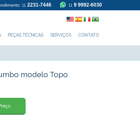
2231-7446
9 9992-6030
tendimento:
11
11
S
PEÇAS TÉCNICAS
SERVIÇOS
CONTATO
chumbo modelo Topo
Preço